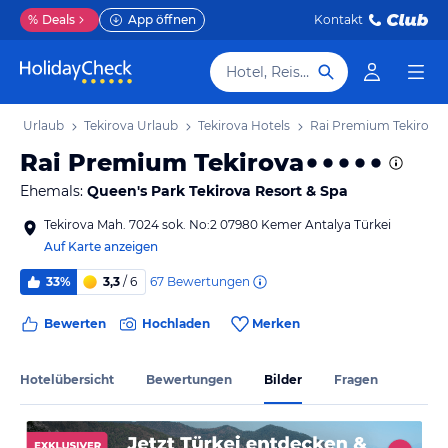
%
Deals
App öffnen
Kontakt
Hotel, Reiseziel
iera Urlaub
Tekirova Urlaub
Tekirova Hotels
Rai Premium Tekirova
Rai Premium Tekirova
Ehemals:
Queen's Park Tekirova Resort & Spa
Tekirova Mah. 7024 sok. No:2 07980 Kemer Antalya Türkei
Auf Karte anzeigen
67
Bewertungen
33%
3,3
/ 6
Bewerten
Hochladen
Merken
Hotelübersicht
Bewertungen
Bilder
Fragen