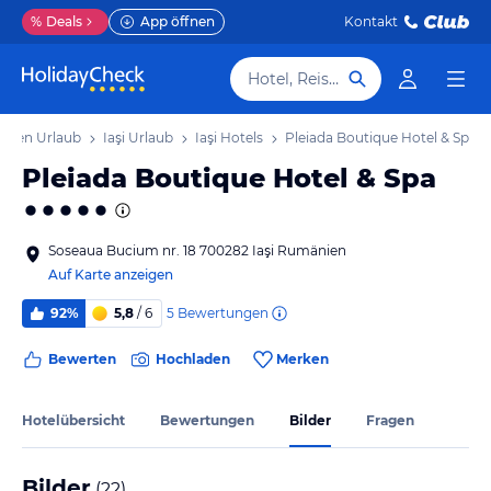
%
Deals
App öffnen
Kontakt
Hotel, Reiseziel
änien Urlaub
Iaşi Urlaub
Iaşi Hotels
Pleiada Boutique Hotel & Spa
Pleiada Boutique Hotel & Spa
Soseaua Bucium nr. 18 700282 Iaşi Rumänien
Auf Karte anzeigen
5
Bewertungen
92%
5,8
/ 6
Bewerten
Hochladen
Merken
Hotelübersicht
Bewertungen
Bilder
Fragen
Bilder
(
22
)