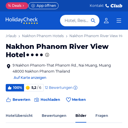
%
Deals
App öffnen
Kontakt
Hotel, Reiseziel
m Urlaub
Nakhon Phanom Hotels
Nakhon Phanom River View Hote
Nakhon Phanom River View
Hotel
9 Nakhon Phanom-That Phanom Rd., Nai Muang, Muang
48000 Nakhon Phanom Thailand
Auf Karte anzeigen
12
Bewertungen
100%
5,2
/ 6
Bewerten
Hochladen
Merken
Hotelübersicht
Bewertungen
Bilder
Fragen