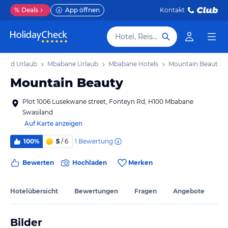
%
Deals
App öffnen
Kontakt
Hotel, Reiseziel
iland Urlaub
Mbabane Urlaub
Mbabane Hotels
Mountain Beauty
Mountain Beauty
Plot 1006 Lusekwane street, Fonteyn Rd, H100 Mbabane
Swasiland
Auf Karte anzeigen
1
Bewertung
100%
5
/ 6
Bewerten
Hochladen
Merken
Hotelübersicht
Bewertungen
Fragen
Angebote
Bilder