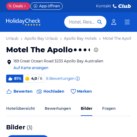
%
Deals
App öffnen
Kontakt
Hotel, Reiseziel
ria Urlaub
Apollo Bay Urlaub
Apollo Bay Hotels
Motel The Apollo
Motel The Apollo
169 Great Ocean Road 3233 Apollo Bay Australien
Auf Karte anzeigen
6
Bewertungen
81%
4,0
/ 6
Bewerten
Hochladen
Merken
Hotelübersicht
Bewertungen
Bilder
Fragen
Bilder
(
3
)