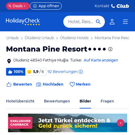
%
Deals
App öffnen
Kontakt
Hotel, Reiseziel
äis Urlaub
Ölüdeniz Urlaub
Ölüdeniz Hotels
Montana Pine Resort
Montana Pine Resort
Oludeniz 48340 Fethiye Muğla Türkei
Auf Karte anzeigen
92
Bewertungen
100%
5,9
/ 6
Bewerten
Hochladen
Merken
Hotelübersicht
Bewertungen
Bilder
Fragen