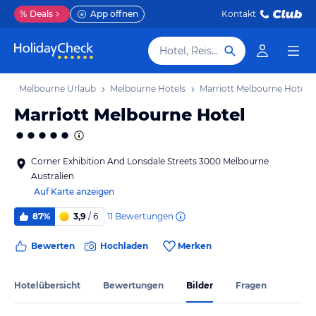
%
Deals
App öffnen
Kontakt
Hotel, Reiseziel
ub
Melbourne Urlaub
Melbourne Hotels
Marriott Melbourne Hotel
Marriott Melbourne Hotel
Corner Exhibition And Lonsdale Streets 3000 Melbourne
Australien
Auf Karte anzeigen
11
Bewertungen
87%
3,9
/ 6
Bewerten
Hochladen
Merken
Hotelübersicht
Bewertungen
Bilder
Fragen