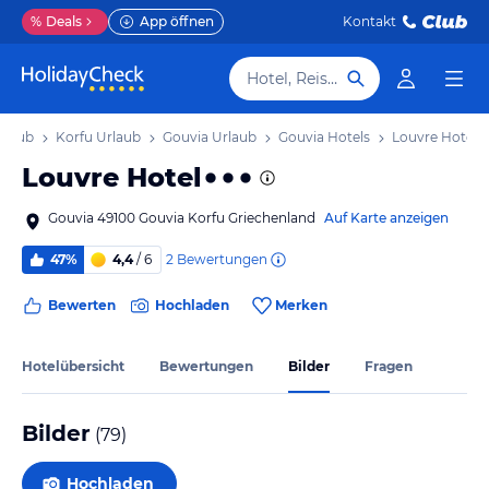
%
Deals
App öffnen
Kontakt
Hotel, Reiseziel
rlaub
Korfu Urlaub
Gouvia Urlaub
Gouvia Hotels
Louvre Hotel
Louvre Hotel
Gouvia 49100 Gouvia Korfu Griechenland
Auf Karte anzeigen
2
Bewertungen
47%
4,4
/ 6
Bewerten
Hochladen
Merken
Hotelübersicht
Bewertungen
Bilder
Fragen
Bilder
(
79
)
Hochladen