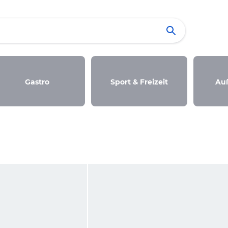
Gastro
Sport & Freizeit
Au