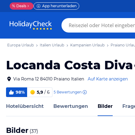
%
Deals
App herunterladen
Europa Urlaub
Italien Urlaub
Kampanien Urlaub
Praiano Urla
Locanda Costa Diva
Via Roma 12 84010 Praiano Italien
Auf Karte anzeigen
98%
5,9
/ 6
5
Bewertungen
Hotelübersicht
Bewertungen
Bilder
Frag
Bilder
(
37
)