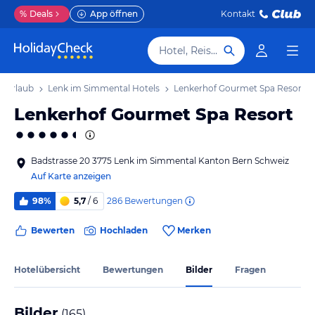
%
Deals
App öffnen
Kontakt
Hotel, Reiseziel
l Urlaub
Lenk im Simmental Hotels
Lenkerhof Gourmet Spa Resort
Lenkerhof Gourmet Spa Resort
Badstrasse 20 3775 Lenk im Simmental Kanton Bern Schweiz
Auf Karte anzeigen
286
Bewertungen
98%
5,7
/ 6
Bewerten
Hochladen
Merken
Hotelübersicht
Bewertungen
Bilder
Fragen
Bilder
(
165
)