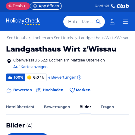
%
Deals
App öffnen
Kontakt
Hotel, Reiseziel
am See Urlaub
Lochen am See Hotels
Landgasthaus Wirt z'Wissau
Landgasthaus Wirt z'Wissau
Oberweissau 3 5221 Lochen am Mattsee Österreich
Auf Karte anzeigen
4
Bewertungen
100%
6,0
/ 6
Bewerten
Hochladen
Merken
Hotelübersicht
Bewertungen
Bilder
Fragen
Bilder
(
4
)