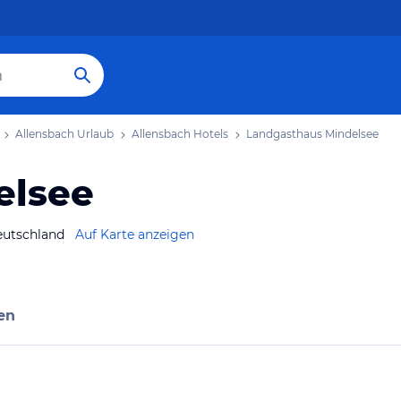
Allensbach Urlaub
Allensbach Hotels
Landgasthaus Mindelsee
elsee
utschland
Auf Karte anzeigen
en