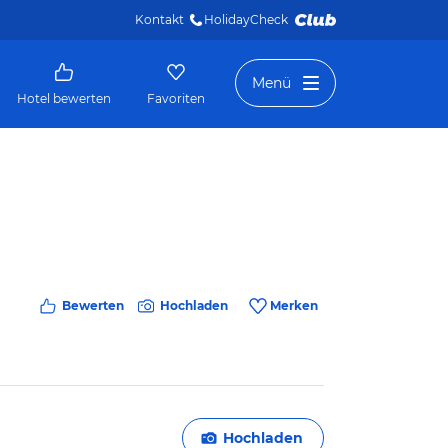
Kontakt
HolidayCheck 
Menü
Hotel bewerten
Favoriten
Bewerten
Hochladen
Merken
Hochladen