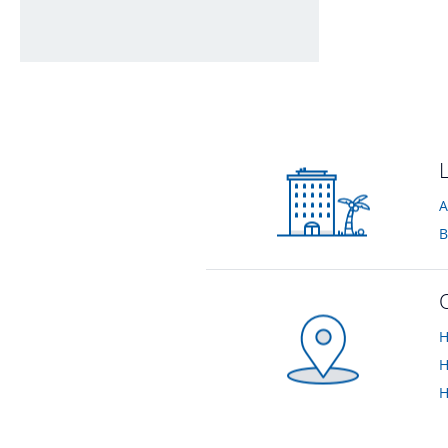
Landgasthaus Mindelsee
von Thorsten • Verreist im April 2012
A
B
H
H
H