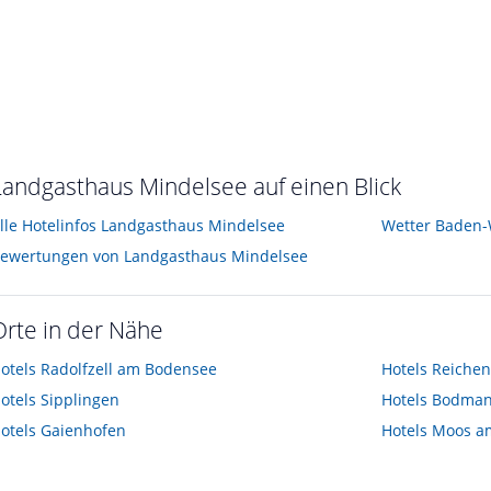
Landgasthaus Mindelsee auf einen Blick
lle Hotelinfos Landgasthaus Mindelsee
Wetter Baden
ewertungen von Landgasthaus Mindelsee
Orte in der Nähe
otels
Radolfzell am Bodensee
Hotels
Reiche
otels
Sipplingen
Hotels
Bodman
otels
Gaienhofen
Hotels
Moos a