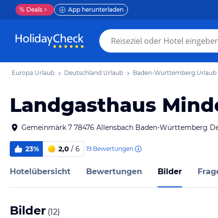
%
Deals
App herunterladen
Europa Urlaub
Deutschland Urlaub
Baden-Württemberg Urlaub
Landgasthaus Mind
Gemeinmärk 7 78476 Allensbach Baden-Württemberg De
23%
2,0
/ 6
19
Bewertungen
Hotelübersicht
Bewertungen
Bilder
Frag
Bilder
(
12
)