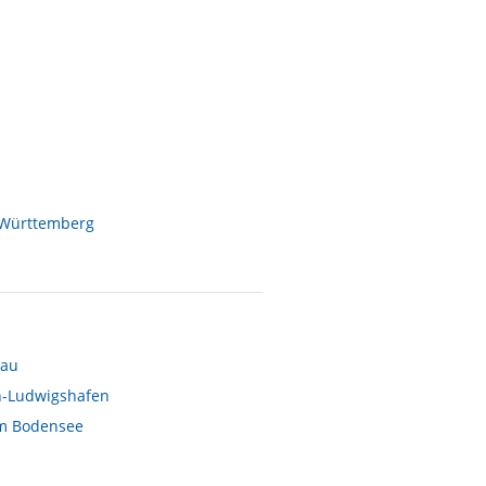
-Württemberg
nau
-Ludwigshafen
m Bodensee