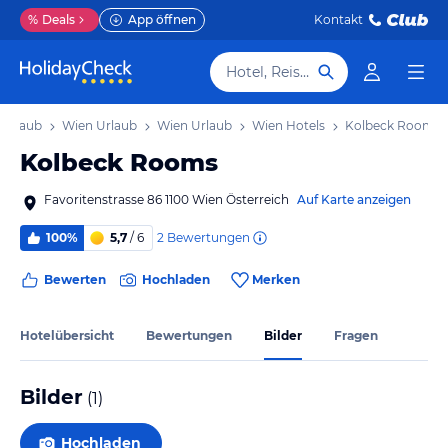
%
Deals
App öffnen
Kontakt
Hotel, Reiseziel
 Urlaub
Wien Urlaub
Wien Urlaub
Wien Hotels
Kolbeck Rooms
Kolbeck Rooms
Favoritenstrasse 86 1100 Wien Österreich
Auf Karte anzeigen
2
Bewertungen
100%
5,7
/ 6
Bewerten
Hochladen
Merken
Hotelübersicht
Bewertungen
Bilder
Fragen
Bilder
(
1
)
Hochladen