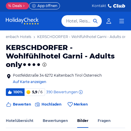
%
Deals
App öffnen
Kontakt
Hotel, Reiseziel
Kaltenbach Hotels
KERSCHDORFER - Wohlfühlhotel Garni - Adults only
KERSCHDORFER -
Wohlfühlhotel Garni - Adults
only
Postfeldstraße 34 6272 Kaltenbach Tirol Österreich
Auf Karte anzeigen
390
Bewertungen
100%
5,9
/ 6
Bewerten
Hochladen
Merken
Hotelübersicht
Bewertungen
Bilder
Fragen