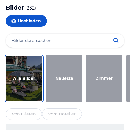
Bilder
(
232
)
Hochladen
Alle Bilder
Neueste
Zimmer
Von Gästen
Vom Hotelier