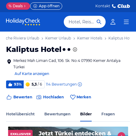
%
Deals
App öffnen
Kontakt
Hotel, Reiseziel
rkische Riviera Urlaub
Kemer Urlaub
Kemer Hotels
Kaliptus Hotel
Kaliptus Hotel
Merkez Mah Liman Cad, 106. Sk. No:4 07990 Kemer Antalya
Türkei
Auf Karte anzeigen
114
Bewertungen
93%
5,3
/ 6
Bewerten
Hochladen
Merken
Hotelübersicht
Bewertungen
Bilder
Fragen