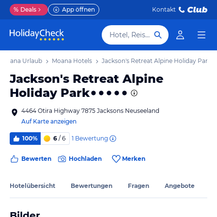
%
Deals
App öffnen
Kontakt
Hotel, Reiseziel
Moana Urlaub
Moana Hotels
Jackson's Retreat Alpine Holiday Park
Jackson's Retreat Alpine
Holiday Park
4464 Otira Highway 7875 Jacksons Neuseeland
Auf Karte anzeigen
1
Bewertung
100%
6
/ 6
Bewerten
Hochladen
Merken
Hotelübersicht
Bewertungen
Fragen
Angebote
Bilder