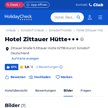
%
Deals
App öffnen
Kontakt
Hotel, Reiseziel
sen Urlaub
Jonsdorf Urlaub
Jonsdorf Hotels
Hotel Zittauer Hütte
Hotel Zittauer Hütte
Zittauer Straße 9 Zittauer Hütte 02796 Kurort Jonsdorf
Deutschland
Auf Karte anzeigen
2
Bewertungen
61%
3,8
/ 6
Bewerten
Hochladen
Merken
Hotelübersicht
Bewertungen
Bilder
Fragen
Bilder
(
7
)