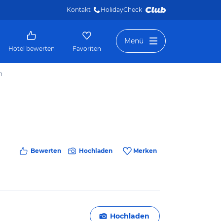
Kontakt
HolidayCheck 
Menü
Hotel bewerten
Favoriten
n
Bewerten
Hochladen
Merken
Hochladen