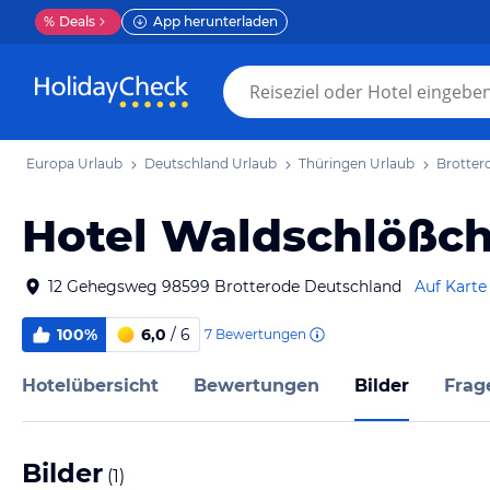
%
Deals
App herunterladen
Europa Urlaub
Deutschland Urlaub
Thüringen Urlaub
Brotter
Hotel Waldschlößc
12 Gehegsweg 98599 Brotterode Deutschland
Auf Karte
100%
6,0
/ 6
7
Bewertungen
Hotelübersicht
Bewertungen
Bilder
Frag
Bilder
(
1
)