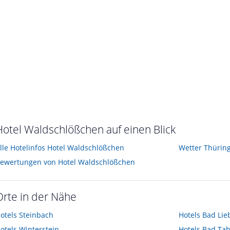
Hotel Waldschlößchen auf einen Blick
lle Hotelinfos Hotel Waldschlößchen
Wetter Thürin
ewertungen von Hotel Waldschlößchen
Orte in der Nähe
otels
Steinbach
Hotels
Bad Lie
otels
Winterstein
Hotels
Bad Tab