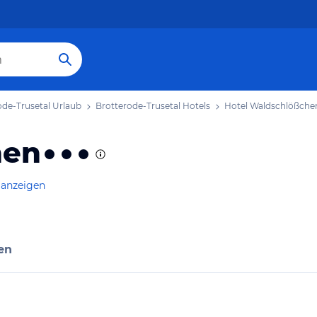
ode-Trusetal Urlaub
Brotterode-Trusetal Hotels
Hotel Waldschlößche
hen
 anzeigen
en