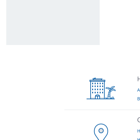
Waldschlößchen
von Frank • Verreist im Dezember 2011
A
B
H
H