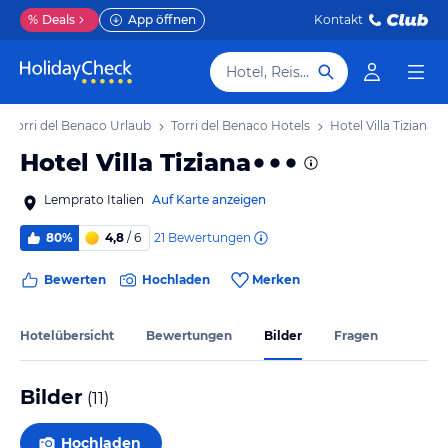
%
Deals
App öffnen
Kontakt
Hotel, Reiseziel
Torri del Benaco Urlaub
Torri del Benaco Hotels
Hotel Villa Tiziana
Hotel Villa Tiziana
Lemprato Italien
Auf Karte anzeigen
21
Bewertungen
80%
4,8
/ 6
Bewerten
Hochladen
Merken
Hotelübersicht
Bewertungen
Bilder
Fragen
Bilder
(
11
)
Hochladen