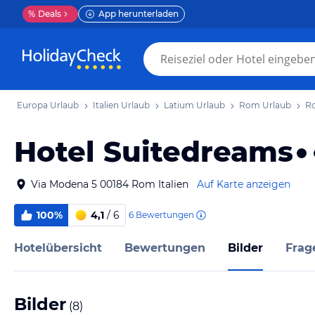
%
Deals
App herunterladen
Europa Urlaub
Italien Urlaub
Latium Urlaub
Rom Urlaub
R
Hotel Suitedreams
Via Modena 5 00184 Rom Italien
Auf Karte anzeigen
100%
4,1
/ 6
6
Bewertungen
Hotelübersicht
Bewertungen
Bilder
Frag
Bilder
(
8
)