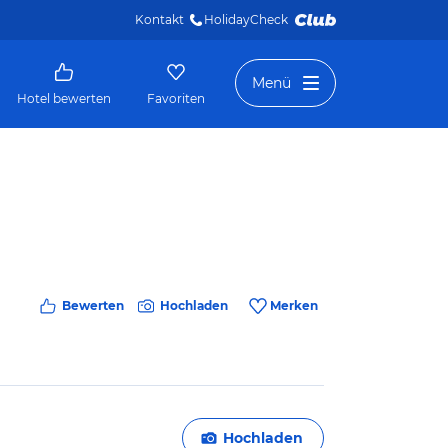
Kontakt
HolidayCheck 
Menü
Hotel bewerten
Favoriten
Bewerten
Hochladen
Merken
Hochladen