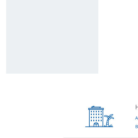
Letto
Bagno
von Giulia & Andrea • Verreist im April 2012
von Giulia & Andrea 
Bagno
von Giulia & Andrea • Verreist im April 2012
A
B