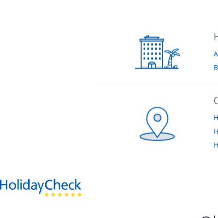
Besser geht's nicht !
Zimmer
von Bettina • Verreist im Februar 2015
von Sandy • Verreis
A
B
H
H
H