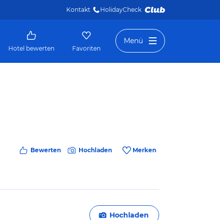
Kontakt
HolidayCheck 
Menü
Hotel bewerten
Favoriten
Bewerten
Hochladen
Merken
Hochladen