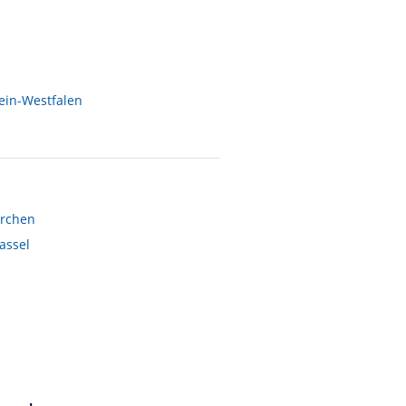
Zimmer
von Sandy • Verreist im August 2011
ein-Westfalen
rchen
assel