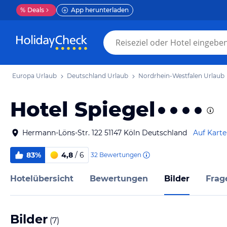
%
Deals
App herunterladen
Europa Urlaub
Deutschland Urlaub
Nordrhein-Westfalen Urlaub
Hotel Spiegel
Hermann-Löns-Str. 122 51147 Köln Deutschland
Auf Karte
83%
4,8
/ 6
32
Bewertungen
Hotelübersicht
Bewertungen
Bilder
Frag
Bilder
(
7
)