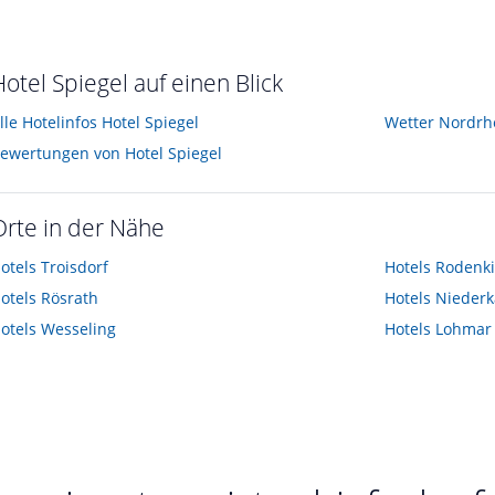
t im August 2011
Hotel Spiegel auf einen Blick
lle Hotelinfos Hotel Spiegel
Wetter Nordrh
ewertungen von Hotel Spiegel
Orte in der Nähe
otels
Troisdorf
Hotels
Rodenki
otels
Rösrath
Hotels
Niederk
otels
Wesseling
Hotels
Lohmar