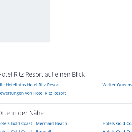
achterrasse
ist im Oktober 2016
otel Ritz Resort auf einen Blick
lle Hotelinfos Hotel Ritz Resort
Wetter Queens
ewertungen von Hotel Ritz Resort
Orte in der Nähe
otels
Gold Coast - Mermaid Beach
Hotels
Gold Coa
otels
Gold Coast - Bundall
Hotels
Gold Co