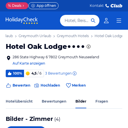
%
Deals
App öffnen
Kontakt
Hotel, Reiseziel
l Urlaub
Greymouth Urlaub
Greymouth Hotels
Hotel Oak Lodge
Hotel Oak Lodge
286 State Highway 6 7802 Greymouth Neuseeland
Auf Karte anzeigen
3
Bewertungen
100%
4,5
/ 6
Bewerten
Hochladen
Merken
Hotelübersicht
Bewertungen
Bilder
Fragen
Bilder - Zimmer
(
4
)