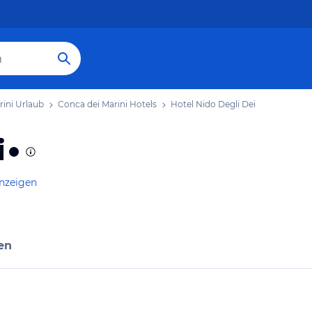
rini Urlaub
Conca dei Marini Hotels
Hotel Nido Degli Dei
i
anzeigen
en