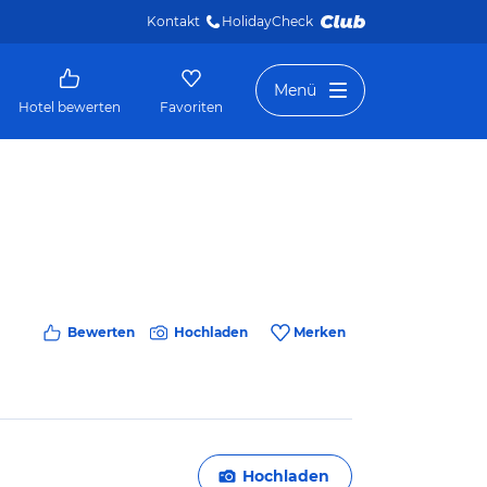
Kontakt
HolidayCheck 
Menü
Hotel bewerten
Favoriten
Bewerten
Hochladen
Merken
Hochladen