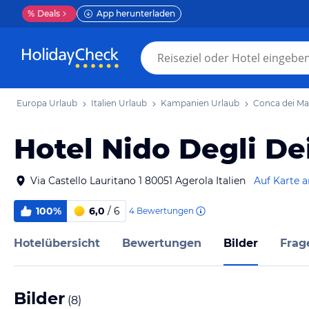
%
Deals
App herunterladen
Europa Urlaub
Italien Urlaub
Kampanien Urlaub
Conca dei Ma
Hotel Nido Degli De
Via Castello Lauritano 1 80051 Agerola Italien
Auf Karte 
100%
6,0
/ 6
4
Bewertungen
Hotelübersicht
Bewertungen
Bilder
Frag
Bilder
(
8
)