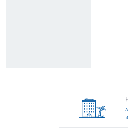
Zugang zum Garten und Rezeption
Zugang Balkon
von Melanie • Verreist im Juni 2011
von Melanie • Verrei
Treppenhaus
von Melanie • Verreist im Juni 2011
A
B