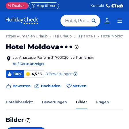
%
Deals
App öffnen
Kontakt
Hotel, Reiseziel
Sonstiges Rumänien Urlaub
Iaşi Urlaub
Iaşi Hotels
Hotel Moldova
Hotel Moldova
str. Anastasie Panu nr.31 700020 Iaşi Rumänien
Auf Karte anzeigen
8
Bewertungen
100%
4,5
/ 6
Bewerten
Hochladen
Merken
Hotelübersicht
Bewertungen
Bilder
Fragen
Bilder
(
7
)