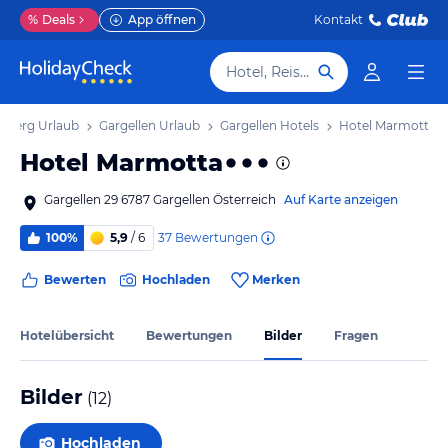
%
Deals
App öffnen
Kontakt
Hotel, Reiseziel
rlberg Urlaub
Gargellen Urlaub
Gargellen Hotels
Hotel Marmotta
Hotel Marmotta
Gargellen 29 6787 Gargellen Österreich
Auf Karte anzeigen
37
Bewertungen
100%
5,9
/ 6
Bewerten
Hochladen
Merken
Hotelübersicht
Bewertungen
Bilder
Fragen
Bilder
(
12
)
Hochladen