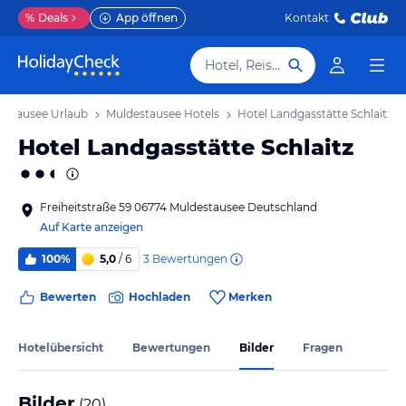
%
Deals
App öffnen
Kontakt
Hotel, Reiseziel
estausee Urlaub
Muldestausee Hotels
Hotel Landgasstätte Schlaitz
Hotel Landgasstätte Schlaitz
Freiheitstraße 59 06774 Muldestausee Deutschland
Auf Karte anzeigen
3
Bewertungen
100%
5,0
/ 6
Bewerten
Hochladen
Merken
Hotelübersicht
Bewertungen
Bilder
Fragen
Bilder
(
20
)