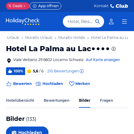
%
Deals
App öffnen
Kontakt
Hotel, Reiseziel
sin Urlaub
Muralto Urlaub
Muralto Hotels
Hotel La Palma au Lac
Hotel La Palma au Lac
Viale Verbano 29 6602 Locarno Schweiz
Auf Karte anzeigen
210
Bewertungen
100%
5,6
/ 6
Bewerten
Hochladen
Merken
Hotelübersicht
Bewertungen
Bilder
Fragen
Bilder
(
133
)
Hochladen