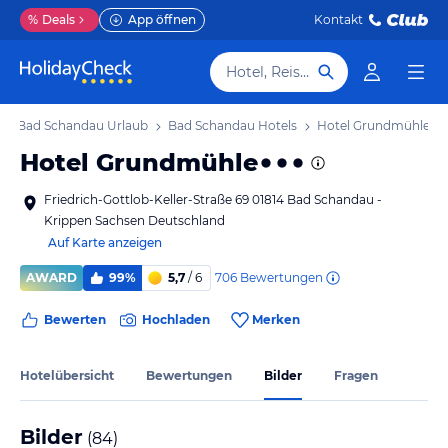
%
Deals
App öffnen
Kontakt
Hotel, Reiseziel
Bad Schandau Urlaub
Bad Schandau Hotels
Hotel Grundmühle
Hotel Grundmühle
Friedrich-Gottlob-Keller-Straße 69 01814 Bad Schandau -
Krippen Sachsen Deutschland
Auf Karte anzeigen
706
Bewertungen
AWARD
99%
5,7
/ 6
Bewerten
Hochladen
Merken
Hotelübersicht
Bewertungen
Bilder
Fragen
Bilder
(
84
)