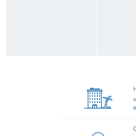
Gartenanlage
Gartenanlage
von Janis • Verreist im Juni 2018
von Janis • Verreist