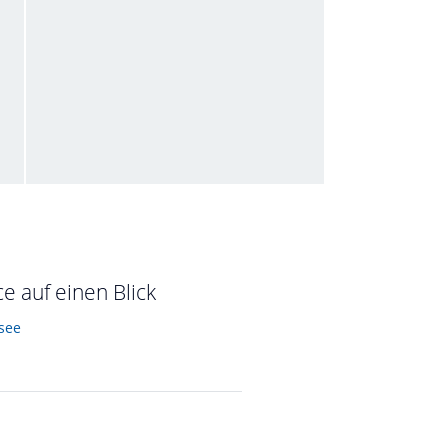
Gartenanlage
von Janis • Verreist im Juni 2018
e auf einen Blick
see