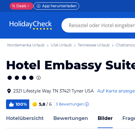
%
Deals
App herunterladen
Nordamerika Urlaub
USA Urlaub
Tennessee Urlaub
Chattanoo
Hotel Embassy Suit
2321 Lifestyle Way TN 37421 Tyner USA
Auf Karte anzeig
100%
5,8
/ 6
3
Bewertungen
Hotelübersicht
Bewertungen
Bilder
Frag