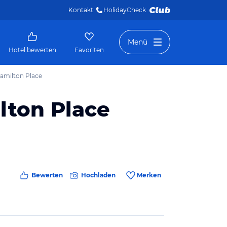
Kontakt
HolidayCheck 
Menü
Hotel bewerten
Favoriten
amilton Place
lton Place
Bewerten
Hochladen
Merken