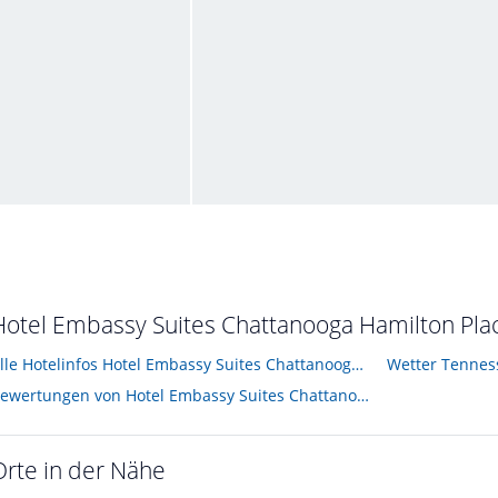
Feuerstelle
 im Juni 2018
von Janis • Verreist im Juni 2018
Hotel Embassy Suites Chattanooga Hamilton Plac
Alle Hotelinfos Hotel Embassy Suites Chattanooga Hamilton Place
Wetter Tennes
Bewertungen von Hotel Embassy Suites Chattanooga Hamilton Place
Orte in der Nähe