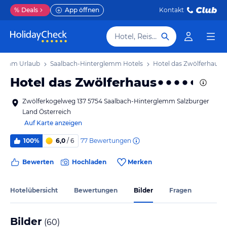
%
Deals
App öffnen
Kontakt
Hotel, Reiseziel
glemm Urlaub
Saalbach-Hinterglemm Hotels
Hotel das Zwölferhaus
Hotel das Zwölferhaus
Zwölferkogelweg 137 5754 Saalbach-Hinterglemm Salzburger
Land Österreich
Auf Karte anzeigen
77
Bewertungen
100%
6,0
/ 6
Bewerten
Hochladen
Merken
Hotelübersicht
Bewertungen
Bilder
Fragen
Bilder
(
60
)