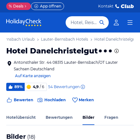
%
Deals
App öffnen
Kontakt
Hotel, Reiseziel
-Bernsbach Urlaub
Lauter-Bernsbach Hotels
Hotel Danelchristelgut
Hotel Danelchristelgut
Antonsthaler Str. 44 08315 Lauter-Bernsbach/OT Lauter
Sachsen Deutschland
Auf Karte anzeigen
54
Bewertungen
89%
4,9
/ 6
Bewerten
Hochladen
Merken
Hotelübersicht
Bewertungen
Bilder
Fragen
Bilder
(
18
)