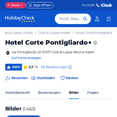
%
Deals
App öffnen
Kontakt
Hotel, Reiseziel
Colà di Lazise Urlaub
Colà di Lazise Hotels
Hotel Corte Pontigliardo
Hotel Corte Pontigliardo
Via Pontigliardo 20 37017 Colà di Lazise Verona Italien
Auf Karte anzeigen
58
Bewertungen
100%
5,7
/ 6
Bewerten
Hochladen
Merken
Hotelübersicht
Bewertungen
Bilder
Fragen
Bilder
(
1.463
)