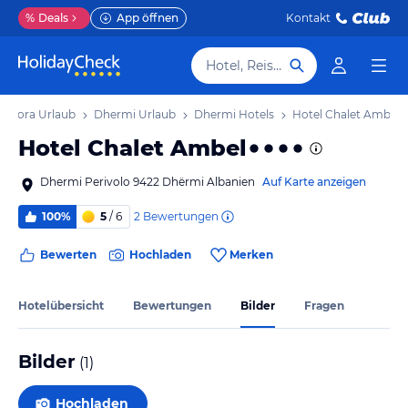
%
Deals
App öffnen
Kontakt
Hotel, Reiseziel
k Vlora Urlaub
Dhermi Urlaub
Dhermi Hotels
Hotel Chalet Ambel
Hotel Chalet Ambel
Dhermi Perivolo 9422 Dhërmi Albanien
Auf Karte anzeigen
2
Bewertungen
100%
5
/ 6
Bewerten
Hochladen
Merken
Hotelübersicht
Bewertungen
Bilder
Fragen
Bilder
(
1
)
Hochladen