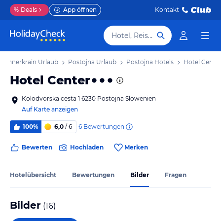
%
Deals
App öffnen
Kontakt
Hotel, Reiseziel
d-Innerkrain Urlaub
Postojna Urlaub
Postojna Hotels
Hotel Cente
Hotel Center
Kolodvorska cesta 1 6230 Postojna Slowenien
Auf Karte anzeigen
6
Bewertungen
100%
6,0
/ 6
Bewerten
Hochladen
Merken
Hotelübersicht
Bewertungen
Bilder
Fragen
Bilder
(
16
)