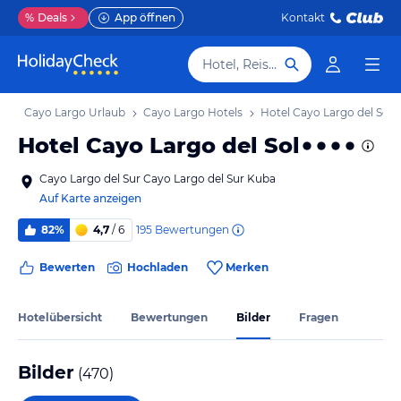
%
Deals
App öffnen
Kontakt
Hotel, Reiseziel
ub
Cayo Largo Urlaub
Cayo Largo Hotels
Hotel Cayo Largo del Sol
Hotel Cayo Largo del Sol
Cayo Largo del Sur Cayo Largo del Sur Kuba
Auf Karte anzeigen
195
Bewertungen
82%
4,7
/ 6
Bewerten
Hochladen
Merken
Hotelübersicht
Bewertungen
Bilder
Fragen
Bilder
(
470
)