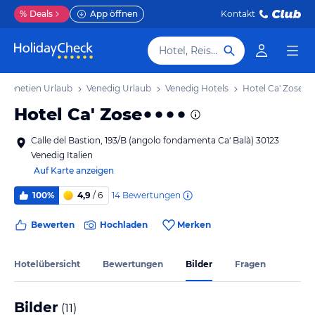
%
Deals
App öffnen
Kontakt
Hotel, Reiseziel
Venetien Urlaub
Venedig Urlaub
Venedig Hotels
Hotel Ca' Zose
Hotel Ca' Zose
Calle del Bastion, 193/B (angolo fondamenta Ca' Balà) 30123
Venedig Italien
Auf Karte anzeigen
14
Bewertungen
100%
4,9
/ 6
Bewerten
Hochladen
Merken
Hotelübersicht
Bewertungen
Bilder
Fragen
Bilder
(
11
)