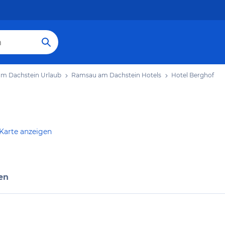
m Dachstein Urlaub
Ramsau am Dachstein Hotels
Hotel Berghof
Karte anzeigen
en