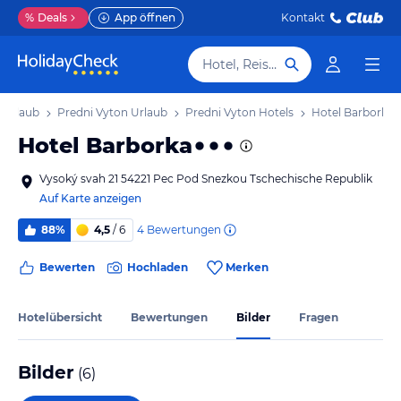
%
Deals
App öffnen
Kontakt
Hotel, Reiseziel
Urlaub
Predni Vyton Urlaub
Predni Vyton Hotels
Hotel Barborka
Hotel Barborka
Vysoký svah 21 54221 Pec Pod Snezkou Tschechische Republik
Auf Karte anzeigen
4
Bewertungen
88%
4,5
/ 6
Bewerten
Hochladen
Merken
Hotelübersicht
Bewertungen
Bilder
Fragen
Bilder
(
6
)