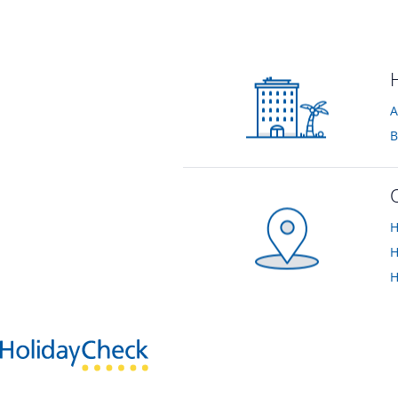
Anmerkung HolidayCheck: Dieses Bild/Video wurde uns vom Besitzer zur Verfügung gestellt.
vom Hotelier • Oktober 2010
vom Hotelier • Okt
A
B
H
H
H