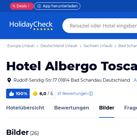
%
Deals
App herunterladen
Europa Urlaub
Deutschland Urlaub
Sachsen Urlaub
Bad Scha
Hotel Albergo Tosc
Rudolf-Sendig-Str.17 01814 Bad Schandau Deutschland
A
100%
6,0
/ 6
47
Bewertungen
Hotelübersicht
Bewertungen
Bilder
Frag
Bilder
(
26
)