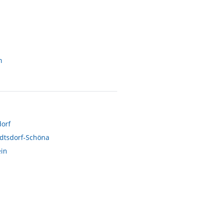
Anmerkung HolidayCheck: Dieses Bild/Video wurde uns vom Besitzer zur Verfügung gestellt.
n
dorf
dtsdorf-Schöna
in