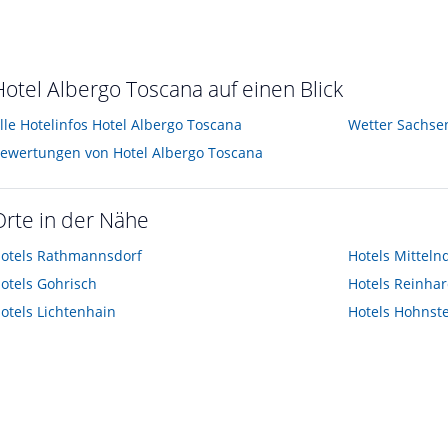
Anmerkung HolidayCheck: Dieses Bild/Video wurde uns vom Besitzer zur Verfügung gestellt.
ober 2010
vom Hotelier • Oktober 2010
Hotel Albergo Toscana auf einen Blick
lle Hotelinfos Hotel Albergo Toscana
Wetter Sachse
ewertungen von Hotel Albergo Toscana
Orte in der Nähe
otels
Rathmannsdorf
Hotels
Mitteln
otels
Gohrisch
Hotels
Reinhar
otels
Lichtenhain
Hotels
Hohnste