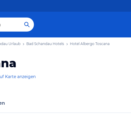
ndau Urlaub
Bad Schandau Hotels
Hotel Albergo Toscana
ana
uf Karte anzeigen
en