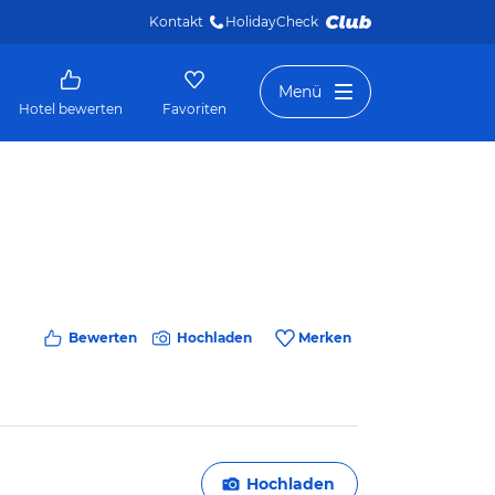
Kontakt
HolidayCheck 
Menü
Hotel bewerten
Favoriten
Bewerten
Hochladen
Merken
Hochladen