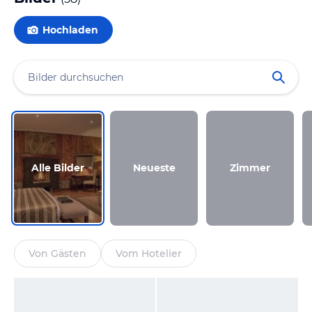
Hochladen
Alle Bilder
Neueste
Zimmer
Von Gästen
Vom Hotelier