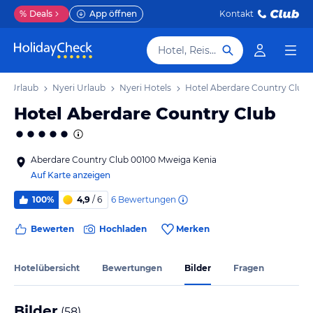
%
Deals
App öffnen
Kontakt
Hotel, Reiseziel
al Urlaub
Nyeri Urlaub
Nyeri Hotels
Hotel Aberdare Country Club
Hotel Aberdare Country Club
Aberdare Country Club 00100 Mweiga Kenia
Auf Karte anzeigen
6
Bewertungen
100%
4,9
/ 6
Bewerten
Hochladen
Merken
Hotelübersicht
Bewertungen
Bilder
Fragen
Bilder
(
58
)