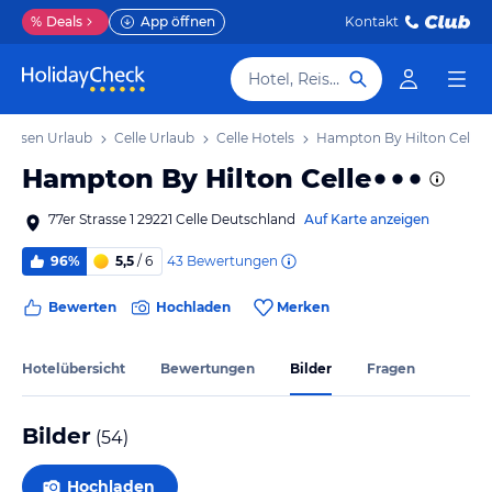
%
Deals
App öffnen
Kontakt
Hotel, Reiseziel
achsen Urlaub
Celle Urlaub
Celle Hotels
Hampton By Hilton Celle
Hampton By Hilton Celle
77er Strasse 1 29221 Celle Deutschland
Auf Karte anzeigen
43
Bewertungen
96%
5,5
/ 6
Bewerten
Hochladen
Merken
Hotelübersicht
Bewertungen
Bilder
Fragen
Bilder
(
54
)
Hochladen