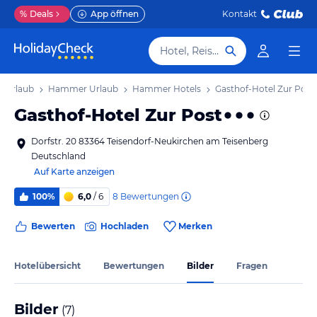
%
Deals
App öffnen
Kontakt
Hotel, Reiseziel
n Urlaub
Hammer Urlaub
Hammer Hotels
Gasthof-Hotel Zur Post
Gasthof-Hotel Zur Post
Dorfstr. 20 83364 Teisendorf-Neukirchen am Teisenberg
Deutschland
Auf Karte anzeigen
8
Bewertungen
100%
6,0
/ 6
Bewerten
Hochladen
Merken
Hotelübersicht
Bewertungen
Bilder
Fragen
Bilder
(
7
)