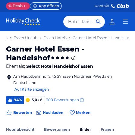
%
Deals
App öffnen
Kontakt
Hotel, Reiseziel
laub
Essen Urlaub
Essen Hotels
Garner Hotel Essen - Handelshof
Garner Hotel Essen -
Handelshof
Ehemals:
Select Hotel Handelshof Essen
Am Hauptbahnhof 2 45127 Essen Nordrhein-Westfalen
Deutschland
Auf Karte anzeigen
308
Bewertungen
94%
5,0
/ 6
Bewerten
Hochladen
Merken
Hotelübersicht
Bewertungen
Bilder
Fragen