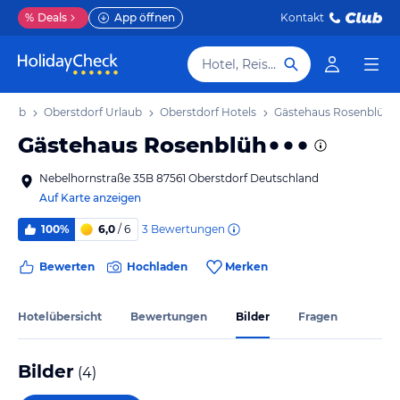
%
Deals
App öffnen
Kontakt
Hotel, Reiseziel
rlaub
Oberstdorf Urlaub
Oberstdorf Hotels
Gästehaus Rosenblüh
Gästehaus Rosenblüh
Nebelhornstraße 35B 87561 Oberstdorf Deutschland
Auf Karte anzeigen
3
Bewertungen
100%
6,0
/ 6
Bewerten
Hochladen
Merken
Hotelübersicht
Bewertungen
Bilder
Fragen
Bilder
(
4
)