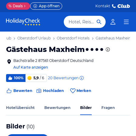
%
Deals
App öffnen
Kontakt
Hotel, Reiseziel
Urlaub
Oberstdorf Urlaub
Oberstdorf Hotels
Gästehaus Maxheim
Gästehaus Maxheim
Bachstraße 2 87561 Oberstdorf Deutschland
Auf Karte anzeigen
20
Bewertungen
100%
5,9
/ 6
Bewerten
Hochladen
Merken
Hotelübersicht
Bewertungen
Bilder
Fragen
Bilder
(
10
)