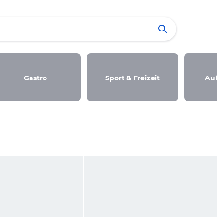
Gastro
Sport & Freizeit
Au