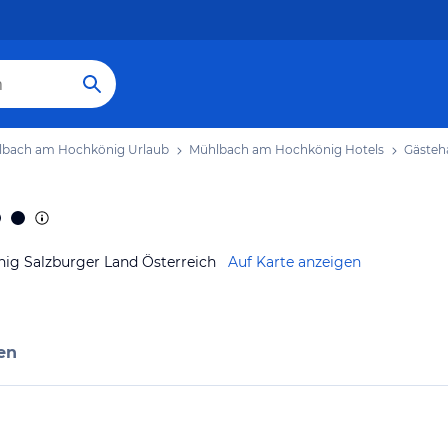
lbach am Hochkönig Urlaub
Mühlbach am Hochkönig Hotels
Gästeh
g Salzburger Land Österreich
Auf Karte anzeigen
en