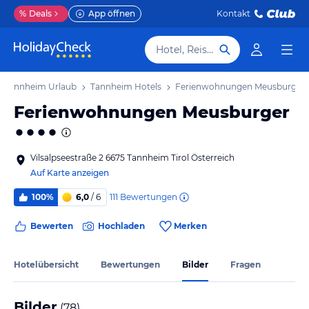
%
Deals
App öffnen
Kontakt
Hotel, Reiseziel
Tannheim Urlaub
Tannheim Hotels
Ferienwohnungen Meusburger
Ferienwohnungen Meusburger
Vilsalpseestraße 2 6675 Tannheim Tirol Österreich
Auf Karte anzeigen
111
Bewertungen
100%
6,0
/ 6
Bewerten
Hochladen
Merken
Hotelübersicht
Bewertungen
Bilder
Fragen
Bilder
(
78
)