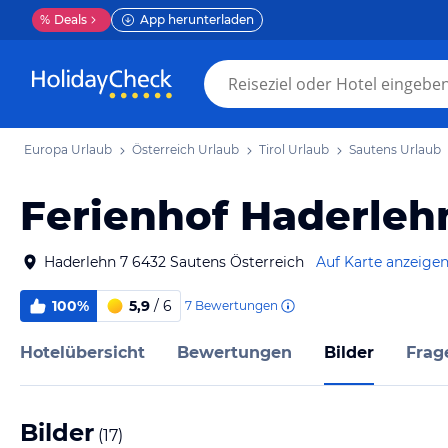
%
Deals
App herunterladen
Europa Urlaub
Österreich Urlaub
Tirol Urlaub
Sautens Urlaub
Ferienhof Haderleh
Haderlehn 7 6432 Sautens Österreich
Auf Karte anzeige
100%
5,9
/ 6
7
Bewertungen
Hotelübersicht
Bewertungen
Bilder
Frag
Bilder
(
17
)