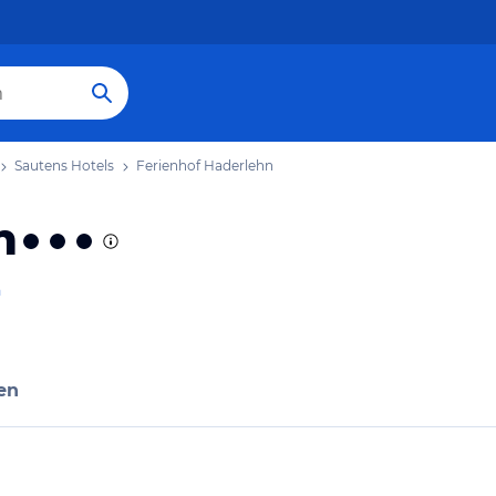
Sautens Hotels
Ferienhof Haderlehn
n
n
en