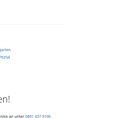
garten
Pitztal
en!
tenlos an unter
0891 437 9100
.