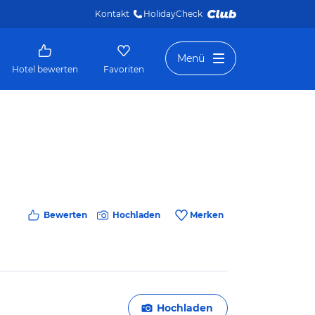
Kontakt
HolidayCheck 
Menü
Hotel bewerten
Favoriten
Bewerten
Hochladen
Merken
Hochladen