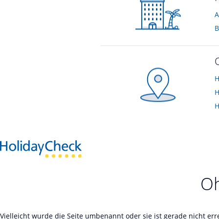
A
B
H
H
H
Oh
Vielleicht wurde die Seite umbenannt oder sie ist gerade nicht er