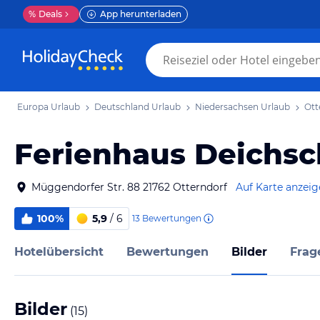
%
Deals
App herunterladen
Europa Urlaub
Deutschland Urlaub
Niedersachsen Urlaub
Ott
Ferienhaus Deichs
Müggendorfer Str. 88 21762 Otterndorf
Auf Karte anzei
100%
5,9
/ 6
13
Bewertungen
Hotelübersicht
Bewertungen
Bilder
Frag
Bilder
(
15
)