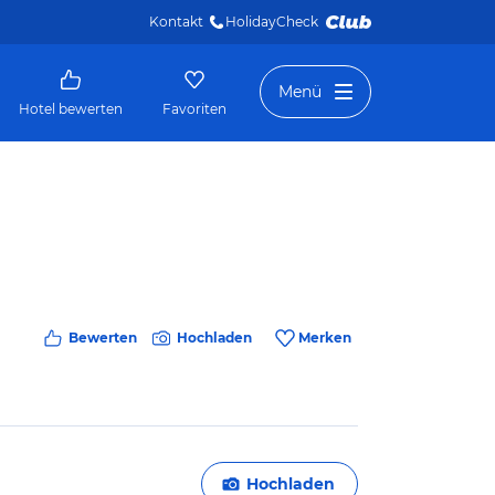
Kontakt
HolidayCheck 
Menü
Hotel bewerten
Favoriten
Bewerten
Hochladen
Merken
Hochladen