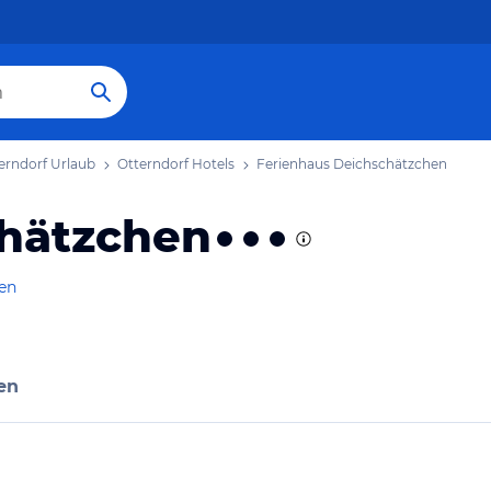
erndorf Urlaub
Otterndorf Hotels
Ferienhaus Deichschätzchen
chätzchen
gen
en