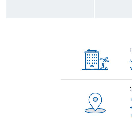
Wohnzimmer 2
Badezimmer
vom Hotelier • Dezember 2015
vom Hotelier • De
A
B
H
H
H