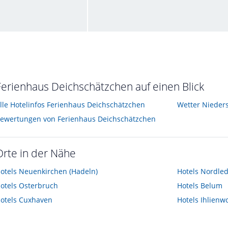
Ihr Ausblick
zember 2015
vom Hotelier • Dezember 2015
Ferienhaus Deichschätzchen auf einen Blick
lle Hotelinfos Ferienhaus Deichschätzchen
Wetter Nieder
ewertungen von Ferienhaus Deichschätzchen
Orte in der Nähe
otels
Neuenkirchen (Hadeln)
Hotels
Nordle
otels
Osterbruch
Hotels
Belum
otels
Cuxhaven
Hotels
Ihlienw